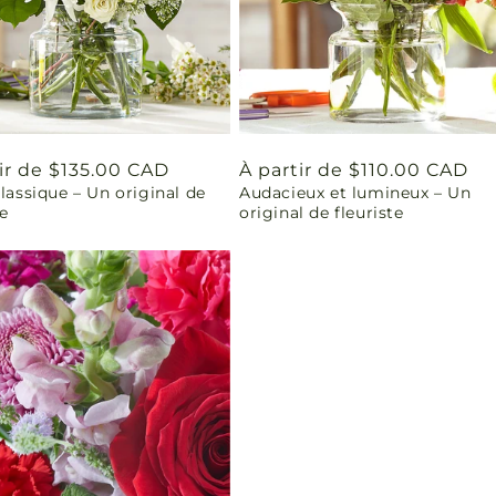
ir de $135.00 CAD
Prix
À partir de $110.00 CAD
classique – Un original de
Audacieux et lumineux – Un
uel
habituel
te
original de fleuriste