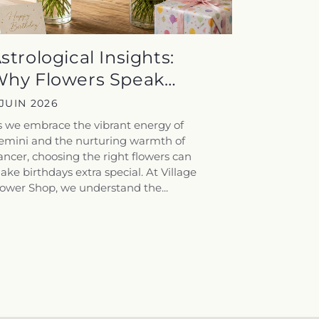
strological Insights:
hy Flowers Speak
olumes to...
 JUIN 2026
s we embrace the vibrant energy of
emini and the nurturing warmth of
ncer, choosing the right flowers can
ke birthdays extra special. At Village
ower Shop, we understand the...