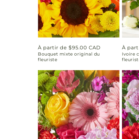
Prix
À partir de $95.00 CAD
Prix
À part
Bouquet mixte original du
Ivoire 
habituel
habit
fleuriste
fleuris