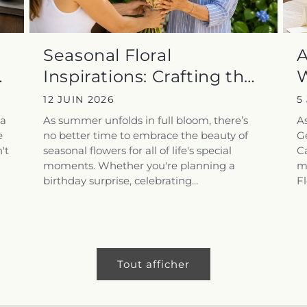
Seasonal Floral
A
Inspirations: Crafting the
W
Perfect Summer...
V
12 JUIN 2026
5
na
As summer unfolds in full bloom, there’s
A
e
no better time to embrace the beauty of
G
't
seasonal flowers for all of life's special
Ca
moments. Whether you're planning a
ma
birthday surprise, celebrating...
Fl
Tout afficher