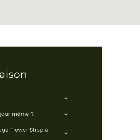
raison
e jour même ?
lage Flower Shop à