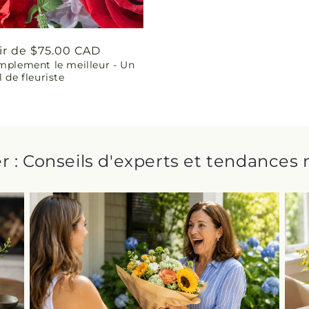
ir de $75.00 CAD
mplement le meilleur - Un
uel
l de fleuriste
r : Conseils d'experts et tendances 