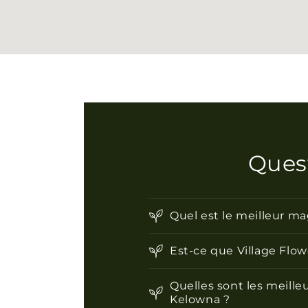
Quest
Quel est le meilleur ma
Est-ce que Village Flow
Quelles sont les meille
Kelowna ?