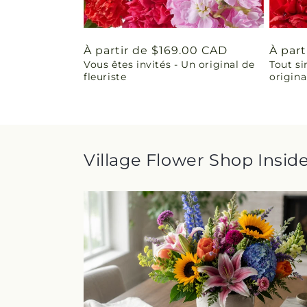
Prix
À partir de $169.00 CAD
Prix
À part
Vous êtes invités - Un original de
Tout si
habituel
habit
fleuriste
origina
Village Flower Shop Inside