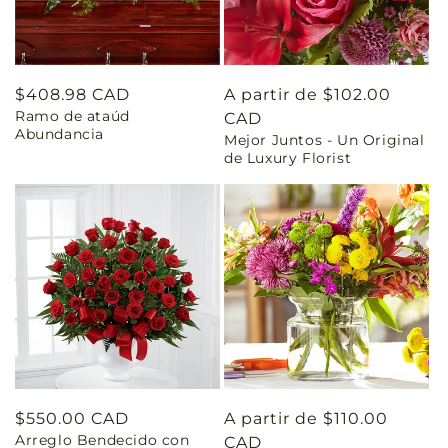
Precio
$408.98 CAD
Precio
A partir de $102.00
Ramo de ataúd
habitual
habitual
CAD
Abundancia
Mejor Juntos - Un Original
de Luxury Florist
Precio
$550.00 CAD
Precio
A partir de $110.00
Arreglo Bendecido con
habitual
habitual
CAD