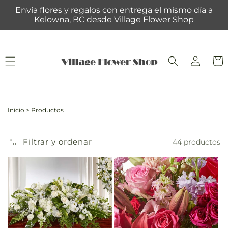
Ir
Envía flores y regalos con entrega el mismo día a
directamente
Kelowna, BC desde Village Flower Shop
al contenido
Iniciar
Carrit
sesión
Inicio
>
Productos
Filtrar y ordenar
44 productos