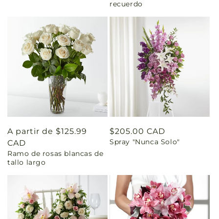
recuerdo
Precio
A partir de $125.99
Precio
$205.00 CAD
Spray "Nunca Solo"
habitual
CAD
habitual
Ramo de rosas blancas de
tallo largo