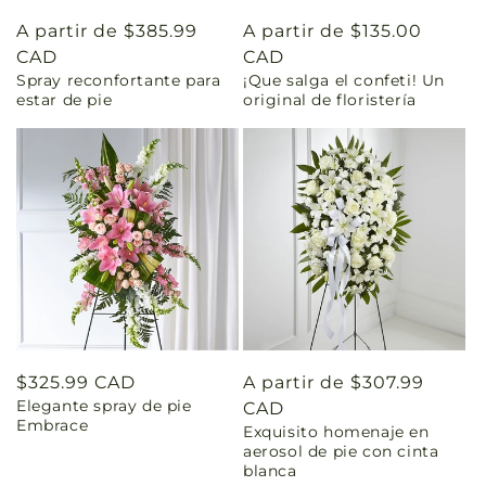
Precio
A partir de $385.99
Precio
A partir de $135.00
habitual
CAD
habitual
CAD
Spray reconfortante para
¡Que salga el confeti! Un
estar de pie
original de floristería
Precio
$325.99 CAD
Precio
A partir de $307.99
Elegante spray de pie
habitual
habitual
CAD
Embrace
Exquisito homenaje en
aerosol de pie con cinta
blanca