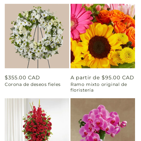
Precio
$355.00 CAD
Precio
A partir de $95.00 CAD
Corona de deseos fieles
Ramo mixto original de
habitual
habitual
floristería