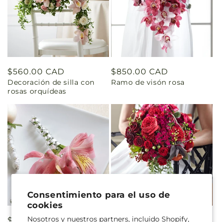
Precio
$560.00 CAD
Precio
$850.00 CAD
Decoración de silla con
Ramo de visón rosa
habitual
habitual
rosas orquídeas
Consentimiento para el uso de
cookies
Nosotros y nuestros partners, incluido Shopify,
Precio
$38.00 CAD
Precio
$506.99 CAD