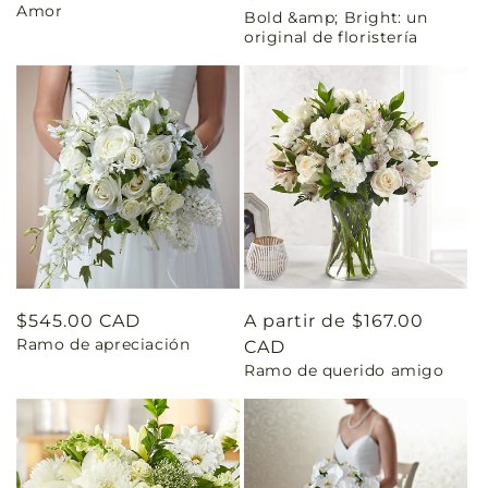
Amor
Bold &amp; Bright: un
original de floristería
Precio
$545.00 CAD
Precio
A partir de $167.00
Ramo de apreciación
habitual
habitual
CAD
Ramo de querido amigo