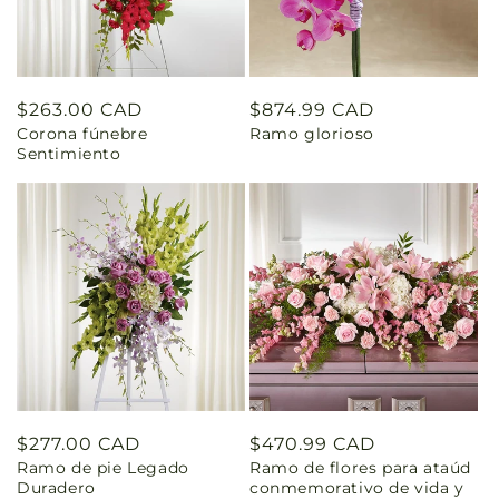
Precio
$263.00 CAD
Precio
$874.99 CAD
Corona fúnebre
Ramo glorioso
habitual
habitual
Sentimiento
Precio
$277.00 CAD
Precio
$470.99 CAD
Ramo de pie Legado
Ramo de flores para ataúd
habitual
habitual
Duradero
conmemorativo de vida y