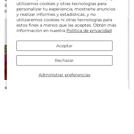
utilizamos cookies y otras tecnologías para
Boutonniere de lirio
Ramo de pura gracia
habitual
habitual
personalizar tu experiencia, mostrarte anuncios
peruano rosado
y realizar informes y estadísticas, y no
utilizaremos cookies ni otras tecnologías para
estos fines a menos que las aceptes. Obtén más
información en nuestra
Política de privacidad
Aceptar
Rechazar
Administrar preferencias
Precio
$425.00 CAD
Precio
$41.14 CAD
Ramo de ataúd con
Ramillete con dije de rosa
habitual
habitual
homenaje radiante