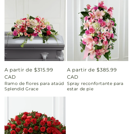
Precio
A partir de $315.99
Precio
A partir de $385.99
habitual
CAD
habitual
CAD
Ramo de flores para ataúd
Spray reconfortante para
Splendid Grace
estar de pie