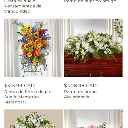
Cesta de suelo
Ramo de querido amigo
Pensamientos de
tranquilidad
Precio
$315.99 CAD
Precio
$408.98 CAD
Ramo de flores de pie
Ramo de ataúd
habitual
habitual
Sunlit Memories
Abundancia
(estándar)