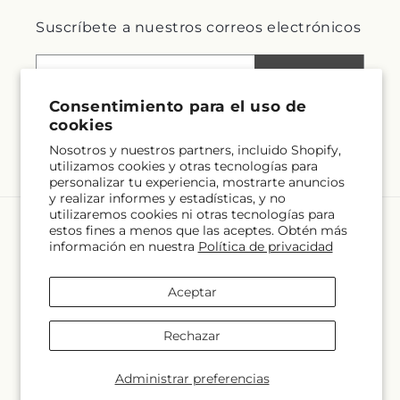
Suscríbete a nuestros correos electrónicos
Correo electrónico
Suscribirse
Consentimiento para el uso de
cookies
Nosotros y nuestros partners, incluido Shopify,
Facebook
Instagram
utilizamos cookies y otras tecnologías para
personalizar tu experiencia, mostrarte anuncios
y realizar informes y estadísticas, y no
utilizaremos cookies ni otras tecnologías para
estos fines a menos que las aceptes. Obtén más
Idioma
información en nuestra
Política de privacidad
ES
Aceptar
Formas
de
Rechazar
pago
© 2026,
Village Flower Shop
Desarrollado por Shopify y FTD
© OpenStreetMap contributors
Administrar preferencias