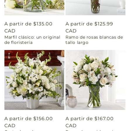
Precio
A partir de $135.00
Precio
A partir de $125.99
habitual
CAD
habitual
CAD
Marfil clásico: un original
Ramo de rosas blancas de
de floristería
tallo largo
Precio
A partir de $156.00
Precio
A partir de $167.00
habitual
CAD
habitual
CAD