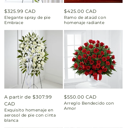
Precio
$325.99 CAD
Precio
$425.00 CAD
Elegante spray de pie
Ramo de ataúd con
habitual
habitual
Embrace
homenaje radiante
Precio
A partir de $307.99
Precio
$550.00 CAD
Arreglo Bendecido con
habitual
CAD
habitual
Amor
Exquisito homenaje en
aerosol de pie con cinta
blanca