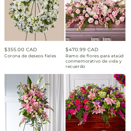
Precio
$355.00 CAD
Precio
$470.99 CAD
Corona de deseos fieles
Ramo de flores para ataúd
habitual
habitual
conmemorativo de vida y
recuerdo