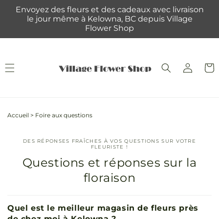
et
Envoyez des fleurs et des cadeaux avec livraison
passer
le jour même à Kelowna, BC depuis Village
au
Flower Shop
contenu
Connexion
Panie
Accueil
>
Foire aux questions
DES RÉPONSES FRAÎCHES À VOS QUESTIONS SUR VOTRE
FLEURISTE !
Questions et réponses sur la
floraison
Quel est le meilleur magasin de fleurs près
de chez moi à Kelowna ?