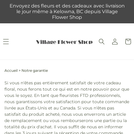
et
Envoyez des fleurs et des cadeaux avec livraison
passer
le jour même à Kelowna, BC depuis Village
au
Flower Shop
contenu
Connexion
Panie
Accueil
>
Notre garantie
Si vous n'êtes pas entièrement satisfait de votre cadeau
floral, nous ferons tout ce qui est en notre pouvoir pour que
vous le soyez. En tant que fleuristes FTD professionnels,
nous garantissons votre satisfaction pour toute commande
livrée aux États-Unis et au Canada. Si vous n'êtes pas
satisfait du produit acheté, nous vous enverrons un article
de remplacement ou vous rembourserons une partie ou la
totalité du prix d'achat. Il vous suffit de nous en informer
dans les 3 jours suivant la réception de votre commande.