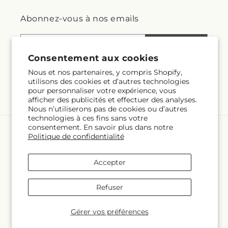
Abonnez-vous à nos emails
E-mail
S'inscrire
Consentement aux cookies
Nous et nos partenaires, y compris Shopify,
utilisons des cookies et d’autres technologies
pour personnaliser votre expérience, vous
Facebook
Instagram
afficher des publicités et effectuer des analyses.
Nous n’utiliserons pas de cookies ou d’autres
technologies à ces fins sans votre
consentement. En savoir plus dans notre
Langue
Politique de confidentialité
FR
Accepter
Moyens
Refuser
de
paiement
© 2026,
Village Flower Shop
Propulsé par Shopify et FTD
Gérer vos préférences
© OpenStreetMap contributors